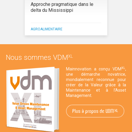
Approche pragmatique dans le
delta du Mississippi
AGROALIMENTAIRE
Nous sommes VDM
XL
XL
Mainnovation a conçu VDM
,
une démarche novatrice,
mondialement reconnue pour
créer de la Valeur grâce à la
Maintenance et à l’Asset
Management.
Plus à propos de VDM
XL